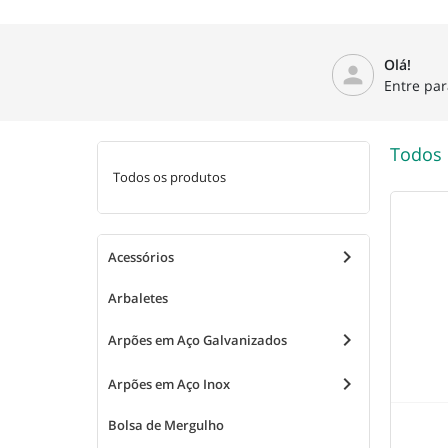
Olá!
person
Entre par
Todos 
Todos os produtos
keyboard_arrow_right
Acessórios
Arbaletes
keyboard_arrow_right
Arpões em Aço Galvanizados
keyboard_arrow_right
Arpões em Aço Inox
Bolsa de Mergulho