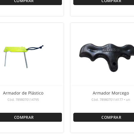
COMPRAR
COMPRAR
Armador de Plástico
Armador Morcego
Cód.
7898070114795
Cód.
7898070114177
•
un
COMPRAR
COMPRAR