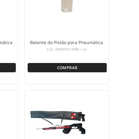
mática
Batente do Pistão para Pneumática
Cód.
7898070114986
•
un
COMPRAR