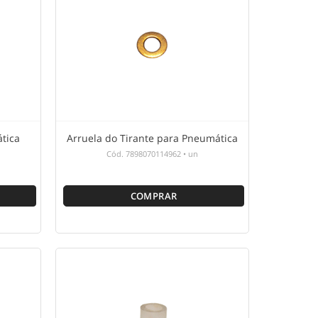
tica
Arruela do Tirante para Pneumática
Cód.
7898070114962
•
un
COMPRAR