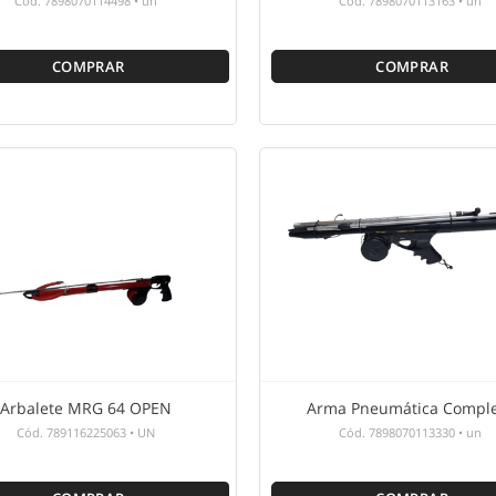
Cód.
7898070114498
•
un
Cód.
7898070113163
•
un
COMPRAR
COMPRAR
Arbalete MRG 64 OPEN
Arma Pneumática Compl
Cód.
789116225063
•
UN
Cód.
7898070113330
•
un