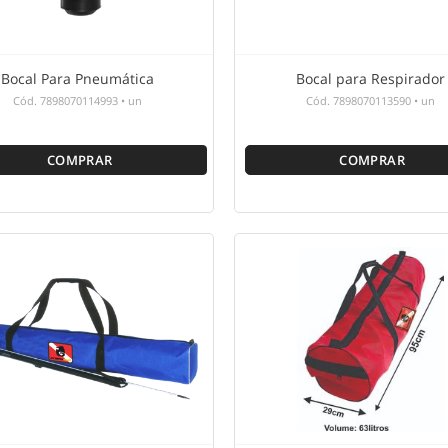
Bocal Para Pneumática
Bocal para Respirador
Cód.
7898070114993
•
un
Cód.
7898070113590
•
un
COMPRAR
COMPRAR