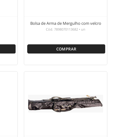
Bolsa de Arma de Mergulho com velcro
Cód.
7898070113682
•
un
COMPRAR