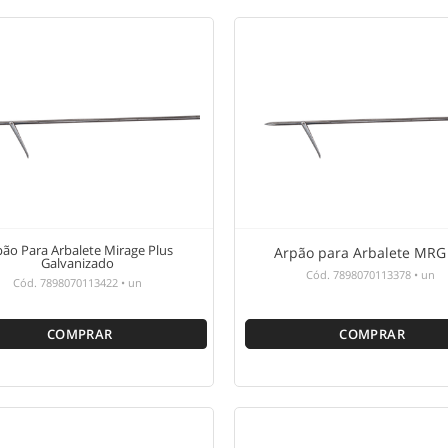
pão Para Arbalete Mirage Plus
Arpão para Arbalete MRG
Galvanizado
Cód.
7898070113378
•
un
Cód.
7898070113422
•
un
COMPRAR
COMPRAR