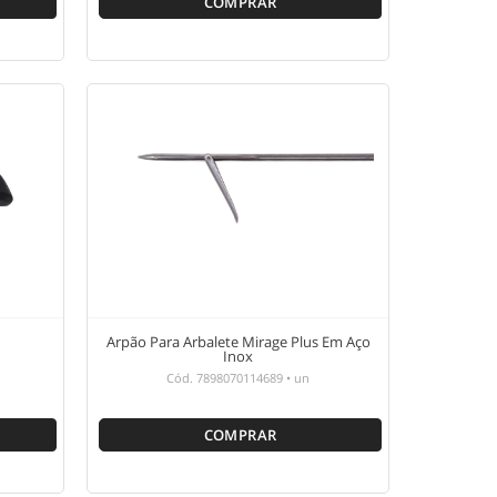
COMPRAR
Arpão Para Arbalete Mirage Plus Em Aço
Inox
Cód.
7898070114689
•
un
COMPRAR