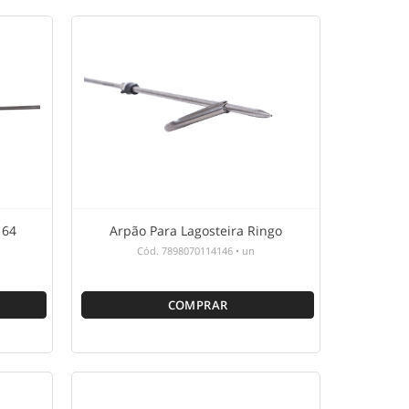
 64
Arpão Para Lagosteira Ringo
Cód.
7898070114146
•
un
COMPRAR