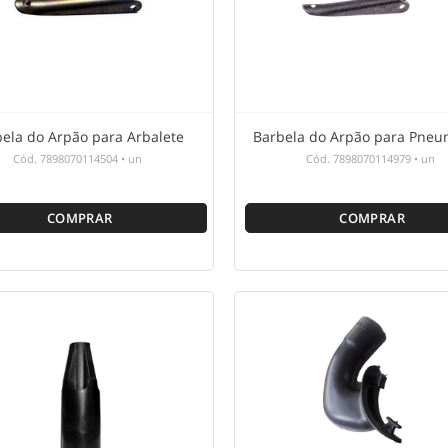
ela do Arpão para Arbalete
Barbela do Arpão para Pneu
Cód.
7898070114504
•
un
Cód.
7898070114979
•
un
COMPRAR
COMPRAR