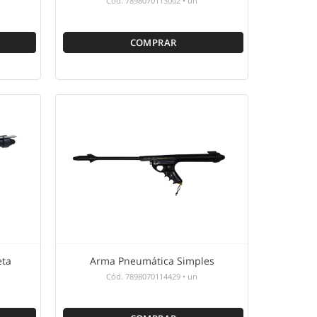
Cód.
7898070113002
•
un
COMPRAR
eta
Arma Pneumática Simples
Cód.
7898070114429
•
un