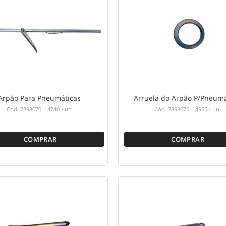
Arpão Para Pneumáticas
Arruela do Arpão P/Pneumá
Cód.
7898070114740
•
un
Cód.
7898070114955
•
un
COMPRAR
COMPRAR